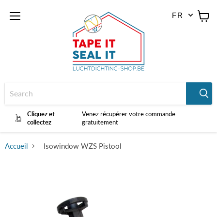
FR
Menu
Voir
le
panier
Cliquez et
Venez récupérer votre commande
collectez
gratuitement
Accueil
Isowindow WZS Pistool