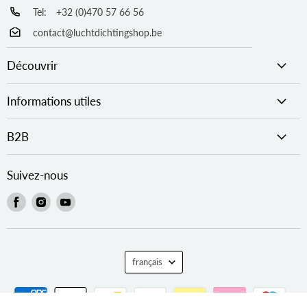
Tel:
+32 (0)470 57 66 56
contact@luchtdichtingshop.be
Découvrir
Informations utiles
B2B
Suivez-nous
Trouvez-
Trouvez-
Trouvez-
nous
nous
nous
sur
sur
sur
Facebook
Instagram
Youtube
Langue
français